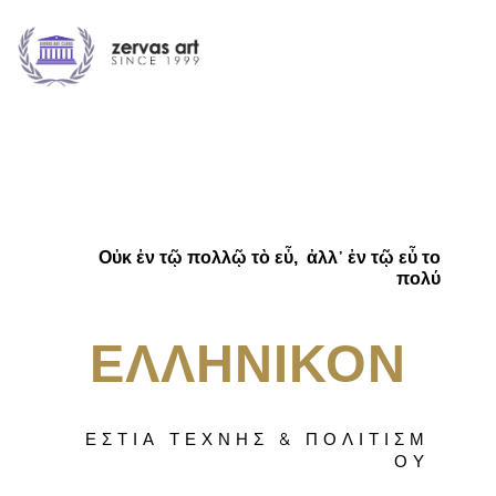
Οὐκ ἐν τῷ πολλῷ τὸ εὖ, ἀλλ᾿ ἐν τῷ εὖ το
πολύ
ΕΛΛΗΝΙΚΟΝ
Ε Σ Τ Ι Α Τ Ε Χ Ν Η Σ & Π Ο Λ Ι Τ Ι Σ Μ
Ο Υ