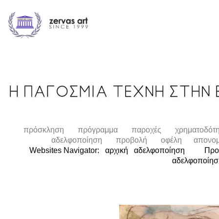
πρόσκληση
πρόγραμμα
παροχές
χρηματοδότ
αδελφοποίηση
προβολή
οφέλη
απονομ
Websites Navigator:
αρχική
αδελφοποίηση
Προβολ
αδελφοποίησ