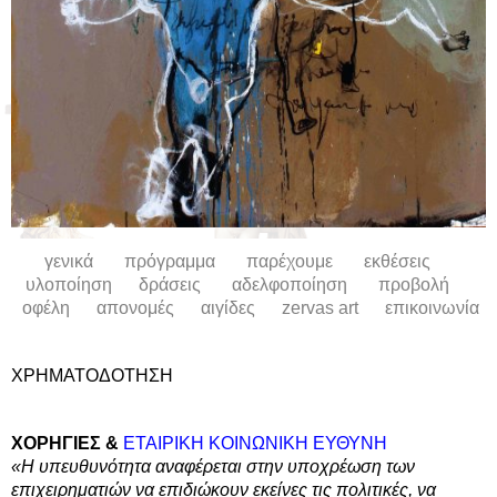
γενικά
πρόγραμμα
παρέχουμε
εκθέσεις
υλοποίηση
δράσεις
αδελφοποίηση
προβολή
οφέλη
απονομές
αιγίδες
zervas art
επικοινωνία
ΧΡΗΜΑΤΟΔΟΤΗΣΗ
ΧΟΡΗΓΙΕΣ &
ΕΤΑΙΡΙΚΗ ΚΟΙΝΩΝΙΚΗ ΕΥΘΥΝΗ
«Η υπευθυνότητα αναφέρεται στην υποχρέωση των
επιχειρηματιών να επιδιώκουν
εκείνες τις πολιτικές, να