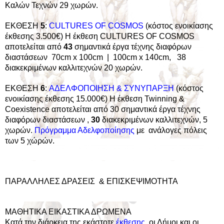
Καλών Τεχνών 29 χωρών.
ΕΚΘΕΣΗ
5
:
CULTURES OF COSMOS
(κόστος ενοικίασης
έκθεσης 3.500€) Η έκθεση CULTURES OF COSMOS
αποτελείται από
43
σημαντικά έργα τέχνης διαφόρων
διαστάσεων 70cm x 100cm | 100cm x 140cm, 38
διακεκριμένων καλλιτεχνών 20 χωρών.
ΕΚΘΕΣΗ
6
:
ΑΔΕΛΦΟΠΟΙΗΣΗ & ΣΥΝΥΠΑΡΞΗ
(κόστος
ενοικίασης έκθεσης 15.000€) Η έκθεση Twinning &
Coexistence αποτελείται από 30
σημαντικά έργα τέχνης
διαφόρων διαστάσεων ,
30
διακεκριμένων καλλιτεχνών, 5
χωρών.
Πρόγραμμα Αδελφοποίησης
με ανάλογες πόλεις
των 5 χώρών.
ΠΑΡΑΛΛΗΛΕΣ ΔΡΑΣΕΙΣ & ΕΠΙΣΚΕΨΙΜΟΤΗΤΑ
ΜΑΘΗΤΙΚΑ ΕΙΚΑΣΤΙΚΑ ΔΡΩΜΕΝΑ
Κατά την διάρκεια της εκάστοτε
έκθεσης
, οι Δήμοι και οι