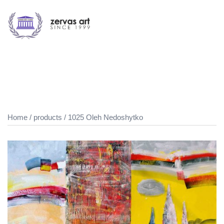
Skip
to
content
Toggle
menu
Home
/
products
/ 1025 Oleh Nedoshytko